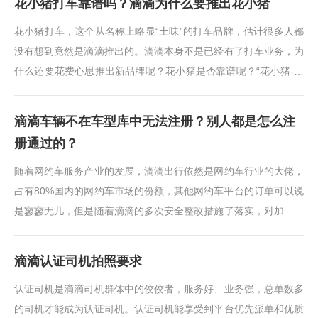
花小猪打车靠谱吗？滴滴为什么要推出花小猪
花小猪打车，这个从名称上略显“土味”的打车品牌，估计很多人都
没有想到竟然是滴滴推出的。滴滴本身不是已经有了打车业务，为
什么还要花费心思推出新品牌呢？花小猪是否靠谱呢？“花小猪-新
品牌要走年轻、亲民路线？···
滴滴车辆不在车型库中无法注册？别人都是怎么注
册通过的？
随着网约车服务产业的发展，滴滴出行依然是网约车行业的大佬，
占有80%国内的网约车市场的份额，其他网约车平台的订单可以说
是寥寥无几，但是随着滴滴的多次安全整改措施了落实，对加盟的
车辆和人员越来越高。从2019年···
滴滴认证司机拍照要求
认证司机是滴滴司机群体中的佼佼者，服务好、业务强，总单数多
的司机才能成为认证司机。认证司机能享受到平台优先派单和优质