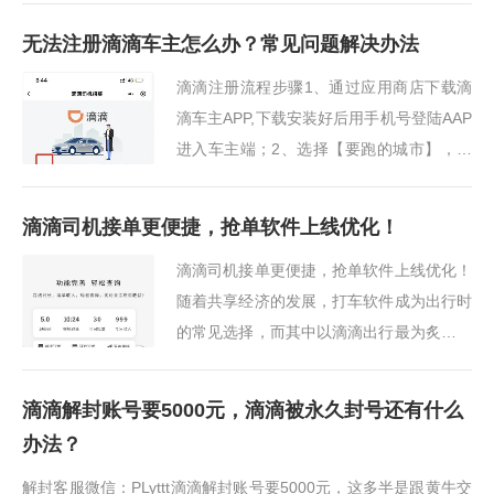
择你自己的车牌照所在的城市，然后再点击
无法注册滴滴车主怎么办？常见问题解决办法
下方的“立···
滴滴注册流程步骤1、通过应用商店下载滴
滴车主APP,下载安装好后用手机号登陆AAP
进入车主端；2、选择【要跑的城市】，再
根居自已需求选择【无车】、【带车加
入】，并提交正确的相关资料审核，等待通
滴滴司机接单更便捷，抢单软件上线优化！
过（默认提示3个工···
滴滴司机接单更便捷，抢单软件上线优化！
随着共享经济的发展，打车软件成为出行时
的常见选择，而其中以滴滴出行最为炙手可
热。而对于司机而言，在高强度工作之余更
希望能够更快地找到乘客。因此，本文将为
滴滴解封账号要5000元，滴滴被永久封号还有什么
你介绍滴滴···
办法？
解封客服微信：PLyttt滴滴解封账号要5000元，这多半是跟黄牛交