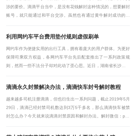
涉的要价。滴滴平台当中，是没有花钱解封这种情况的，想要解封
账号，就只能通过和平台交涉。虽然也有通过黄牛解封成功的案
例，但你并不知道他通过什么路···
利用网约车平台费用垫付规则虚假刷单
网约车作为便捷实用的出行工具，拥有着庞大的用户群体。为更好
保障司乘双方权益，各网约车平台先后配套推出了一系列政策规
则，然而一些不法分子却对此动了歪心思。近日，湖南省长沙市岳
麓区人民法院就审结了这样一起···
滴滴永久封禁解决办法，滴滴快车封号解封教程
越来越多司机注册滴滴，但也衍生出一系列问题，截止2019年5月
29日，滴滴已经封禁司机数达到3万5千多名，那么滴滴快车被禁
封怎么办？今天就来说滴滴封禁原因和解封办法。解封微信：pLY
TTT滴滴账号被禁封原因1、使用滴···