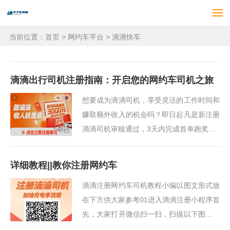
当前位置：
首页
>
网约车平台
>
滴滴快车
滴滴出行司机注册指南：开启您的网约车司机之旅
想要成为滴滴司机，享受灵活的工作时间和
赚取额外收入的机会吗？即日起凡是新注册
滴滴司机审核通过，3天内完成首单跑奖励5
0元，累计最高可拿奖励1000元整，下面是
一份详尽的滴滴司机注册指南，帮助你理解
详细教程||教你注册网约车
成为滴滴司机···
滴滴注册网约车司机教程小编以图文形式放
在下方供大家参考01进入滴滴注册小程序首
先，大家打开微信扫一扫，扫描以下图中的
二维码。选择所在城市扫描后在这个界面选